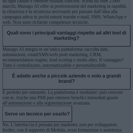
su ogni canale e ottenere risultati concreti. Scelta da oltre 2.000
marchi, Manago AI offre ai professionisti del marketing la rapidità,
la chiarezza e la sicurezza necessarie per passare dall’idea alla
campagna attiva in pochi minuti tramite e-mail, SMS, WhatsApp e
web. Non sono richieste competenze tecniche.
Quali sono i principali vantaggi rispetto ad altri tool di
marketing?
Manago AI integra in un’unica piattaforma: raccolta dati,
automazioni, email/SMS/web push marketing, CRM,
recommendation engine, lead scoring e molto altro. Il vantaggio?
Tutto è centralizzato, automatizzabile e personalizzabile.
È adatto anche a piccole aziende o solo a grandi
brand?
È perfetto per entrambi. La piattaforma è modulare: può crescere
con te. Anche una PMI può ottenere benefici immediati grazie
all’automazione e alla segmentazione avanzata.
Serve un tecnico per usarlo?
No. L’interfaccia è pensata per marketer, non per sviluppatori.
Inoltre, con il supporto di Medula, avrai formazione e assistenza