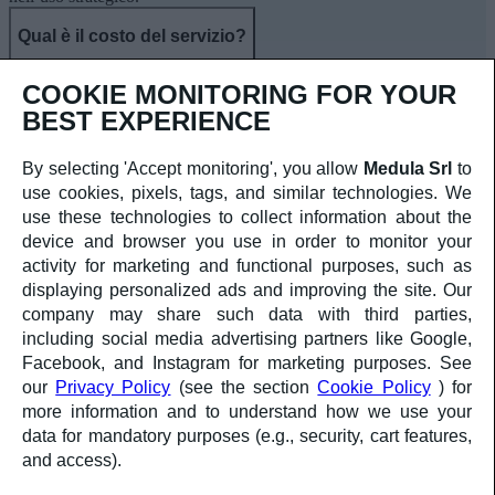
Qual è il costo del servizio?
Il costo varia in base al numero di contatti e alle funzionalità attivate.
COOKIE MONITORING FOR YOUR
Contattaci per un preventivo personalizzato e senza impegno.
BEST EXPERIENCE
Porta il tuo marketing a un altro
livello! Richiedi una consulenza.
By selecting 'Accept monitoring', you allow
Medula Srl
to
Contattaci
use cookies, pixels, tags, and similar technologies. We
DESIGN
use these technologies to collect information about the
DEVELOPMENT
device and browser you use in order to monitor your
MARKETING
activity for marketing and functional purposes, such as
DATA & ANALYTICS
displaying personalized ads and improving the site. Our
company may share such data with third parties,
Iscr. ROC n.41547
including social media advertising partners like Google,
Privacy
Facebook, and Instagram for marketing purposes. See
Cookies
our
Privacy Policy
(see the section
Cookie Policy
) for
more information and to understand how we use your
data for mandatory purposes (e.g., security, cart features,
and access).
a medula web release