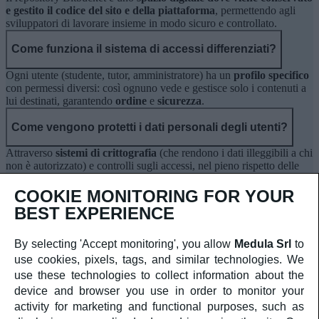
e gestito il codice del sito e della piattaforma
, permettendo agli
sviluppatori di lavorare insieme in modo sicuro e controllato.
Come funziona il sistema di accessi differenziati?
Ogni utente (studente, tutor, amministratore) ha un
profilo specifico
con permessi diversi: così ognuno vede e gestisce solo i contenuti a
lui destinati, garantendo
ordine
e
sicurezza
.
Come vengono protetti i dati personali degli utenti?
Attraverso
sistemi di crittografia
(che rendono i dati illeggibili a chi
non è autorizzato) e controlli sugli accessi, nel pieno rispetto delle
normative sulla privacy
(GDPR).
Vuoi costruire anche tu una presenza
COOKIE MONITORING FOR YOUR
BEST EXPERIENCE
digitale che valorizzi il tuo brand e
generi risultati concreti? Parliamone.
By selecting 'Accept monitoring', you allow
Medula Srl
to
Contattaci
use cookies, pixels, tags, and similar technologies. We
DESIGN
use these technologies to collect information about the
DEVELOPMENT
device and browser you use in order to monitor your
MARKETING
activity for marketing and functional purposes, such as
DATA & ANALYTICS