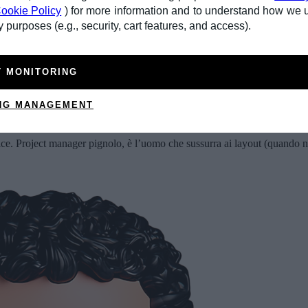
ookie Policy
) for more information and to understand how we 
 purposes (e.g., security, cart features, and access).
T MONITORING
NG MANAGEMENT
dice. Project manager pignolo, è l’uomo che sussurra ai layout (quando 