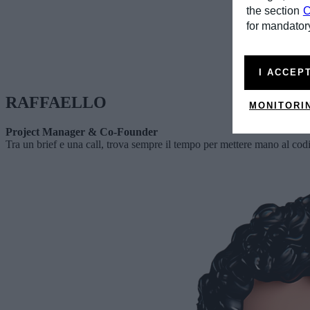
the section
C
for mandatory
I ACCEP
RAFFAELLO
MONITORI
Project Manager & Co-Founder
Tra un brief e una call, trova sempre il tempo per mettere mano al co