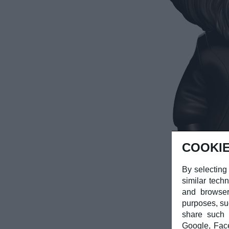
COOKIE
By selecting
similar tech
and browser
purposes, su
share such d
Google, Fac