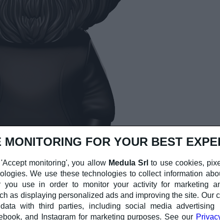
 MONITORING FOR YOUR BEST EXPE
 'Accept monitoring', you allow
Medula Srl
to use cookies, pixe
nologies. We use these technologies to collect information abo
 you use in order to monitor your activity for marketing an
ch as displaying personalized ads and improving the site. Ou
ata with third parties, including social media advertising 
ebook, and Instagram for marketing purposes. See our
Privac