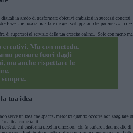
digitali in grado di trasformare obiettivi ambiziosi in successi concreti.
re forze che riusciamo a fare magie: sviluppatori che parlano con i des
 di supereroi al servizio della tua crescita online... Solo con meno man
 creativi. Ma con metodo.
amo pensare fuori dagli
i, ma anche rispettare le
ine.
 sempre.
 la tua idea
quando serve un'idea che spacca, metodici quando occorre non sbagliare u
dì mattina come tanti.
perfetti, chi trasforma pixel in emozioni, chi fa parlare i dati meglio di 
are per il font giusto e mettersi d'accordo sulla grandezza di un bottone