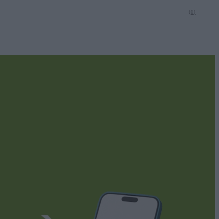
(
0
)