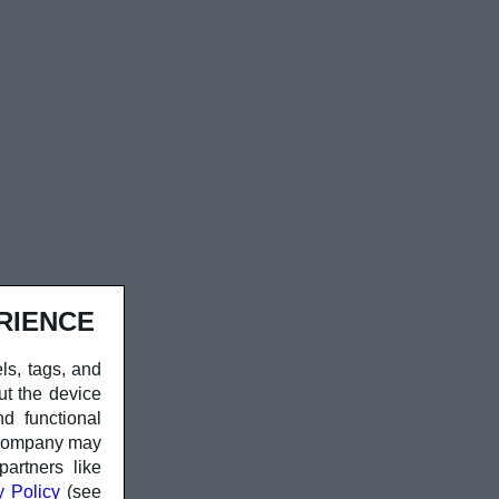
RIENCE
ls, tags, and
ut the device
d functional
r company may
partners like
y Policy
(see