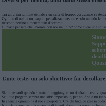
Tra un brainstorming geniale e un caffè di troppo, costruiamo strategie 
Ognuno di noi ha una super-specializzazione, ma è solo unendo le nost
riescono perfino a mettere tutti d'accordo.
Ci piace pensare che lavorare con noi sia un po' come avere una squadra
Siamo
Sappi
schem
deadl
Quasi
Tante teste, un solo obiettivo: far decollare
Siamo testardi quando si tratta di raggiungere un risultato, creativi 
Se il tuo progetto sembra una sfida impossibile, per noi è solo un lune
In agenzia ognuno ha il suo superpotere. C’è chi traduce idee in codici 
Non siamo una semplice somma di talenti: siamo una squadra che sa litig