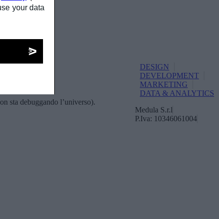
use your data
DESIGN
DEVELOPMENT
MARKETING
DATA & ANALYTICS
non sta debuggando l’universo).
Medula S.r.l
P.Iva: 10346061004