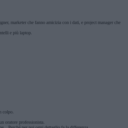
igner, marketer che fanno amicizia con i dati, e project manager che
telli e più laptop.
n colpo.
un oratore professionista.
... Perché per noi ogni dettaglio fa la differenza.