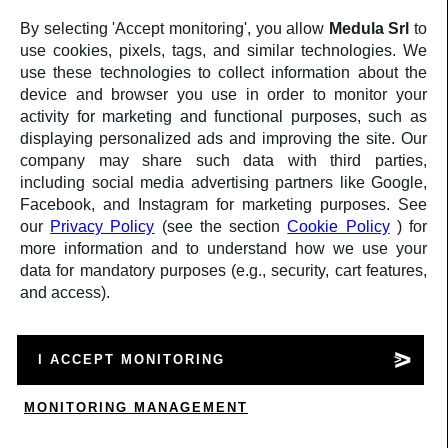
By selecting 'Accept monitoring', you allow
Medula Srl
to
use cookies, pixels, tags, and similar technologies. We
use these technologies to collect information about the
GESTIONE DEI PROGETTI
device and browser you use in order to monitor your
activity for marketing and functional purposes, such as
Esperienza al tuo servizio.
displaying personalized ads and improving the site. Our
I nostri project manager esperti e collaudati garantiscono che i progetti 
puntuale.
company may share such data with third parties,
including social media advertising partners like Google,
Facebook, and Instagram for marketing purposes. See
our
Privacy Policy
(see the section
Cookie Policy
) for
more information and to understand how we use your
data for mandatory purposes (e.g., security, cart features,
and access).
I ACCEPT MONITORING
MONITORING MANAGEMENT
0