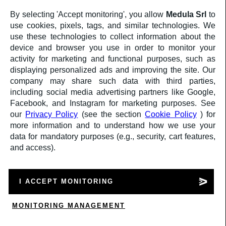
By selecting 'Accept monitoring', you allow
Medula Srl
to
use cookies, pixels, tags, and similar technologies. We
use these technologies to collect information about the
device and browser you use in order to monitor your
activity for marketing and functional purposes, such as
displaying personalized ads and improving the site. Our
company may share such data with third parties,
including social media advertising partners like Google,
Facebook, and Instagram for marketing purposes. See
GESTIONE DEI PROGETTI
our
Privacy Policy
(see the section
Cookie Policy
) for
more information and to understand how we use your
Esperienza al tuo servizio.
I nostri project manager esperti e collaudati garantiscono che i progetti 
data for mandatory purposes (e.g., security, cart features,
puntuale.
and access).
I ACCEPT MONITORING
MONITORING MANAGEMENT
0